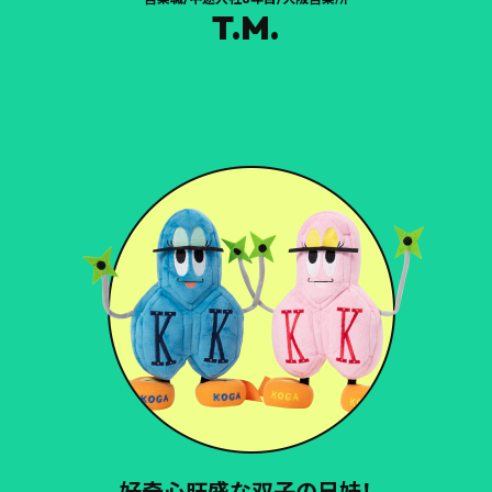
T.M.
好奇心旺盛な双子の兄妹！