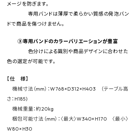
メージを防ぎます。
専用バンドは薄厚で柔らかい質感の発泡バン
ドで商品を傷つけません。
③
専用バンドのカラーバリエーション
が豊富
色分けによる識別や商品デザインに合わせた
色の選定が可能です。
【仕 様】
機械寸法（mm）：W768×D312×H403 （テーブル高
さ：H185)
機械重量：約20kg
梱包可能寸法（mm）：〈最大〉W340×H170 〈最小〉
W80×H30