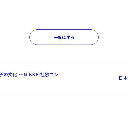
一覧に戻る
の文化 ～NIKKEI社歌コン
日